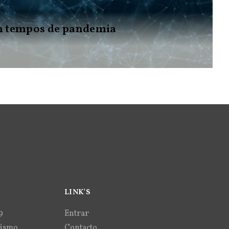
m tempos de pandemia
LINK'S
9
Entrar
vismo
Contacto