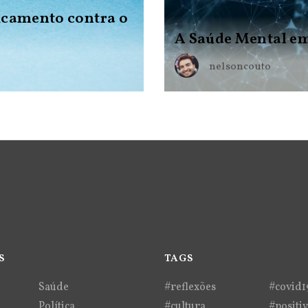
dicamento contra o
A Saúde Mental e
nelsoncouto
S
TAGS
Saúde
#reflexões
#covid1
Política
#cultura
#positi