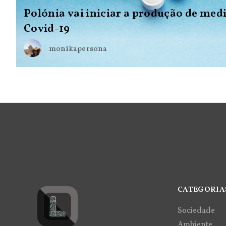
Polónia vai iniciar a produção de me
Covid-19
monikapersona
CATEGORIA
Sociedade
Ambiente