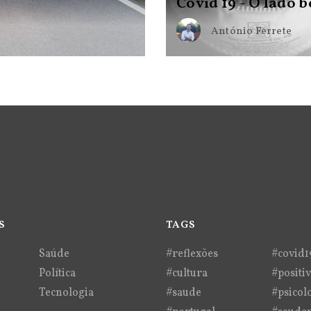
Covid 19 - O lado 
António Ferrete
S
TAGS
Saúde
#reflexões
#covid1
Política
#cultura
#positi
Tecnologia
#saude
#psicol