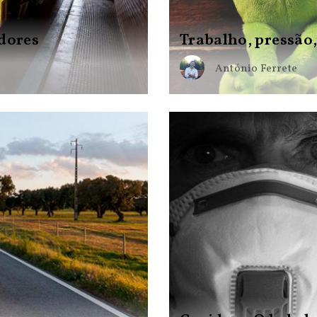
adores
Trabalho, pressão,
António Ferrete