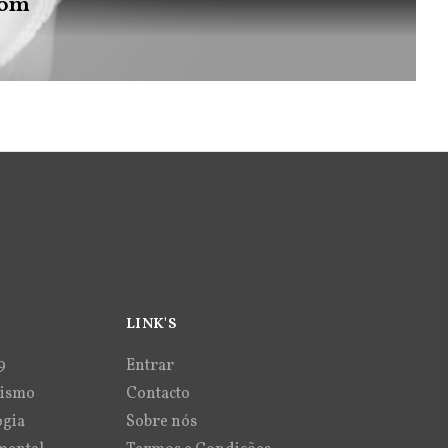
bom
LINK'S
9
Entrar
vismo
Contacto
ogia
Sobre nós