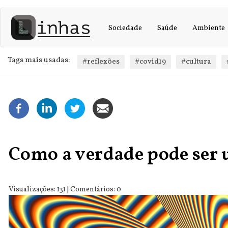
Main
User
Passar
para
navigation
account
Sociedade
Saúde
Ambiente
o
conteúdo
menu
principal
Tags mais usadas:
#reflexões
#covid19
#cultura
Como a verdade pode ser 
Visualizações: 131 | Comentários: 0