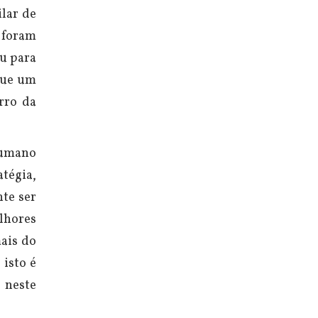
lar de
 foram
iu para
que um
erro da
 humano
tégia,
nte ser
elhores
mais do
 isto é
 neste