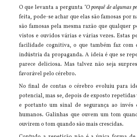
O que levanta a pergunta
"O porquê de algumas p
feita, pode-se achar que elas são famosas por 
são famosas pela mesma razão que qualquer pe
vistos e ouvidos várias e várias vezes.
Estas p
facilidade cognitiva, o que também faz com 
indústria da propaganda. A ideia é que se repe
parece deliciosa. Mas talvez não seja surpre
favorável pelo cérebro.
No final de contas o cérebro evoluiu para i
potencial, mas se, depois de exposto repetidas 
e portanto um sinal de segurança ao invé
humanos. Galinhas que ouvem um tom quando
ouvirem o tom quando são mais crescidas.
Contudo a repetição não é a única forma de c