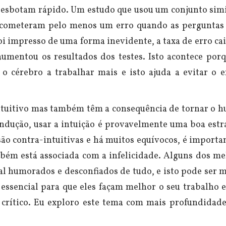
 desbotam rápido.
Um estudo que usou um conjunto simi
s cometeram pelo menos um erro quando as perguntas
foi impresso de uma forma
inevidente,
a taxa de erro ca
 aumentou os resultados dos testes.
Isto acontece por
o o cérebro a trabalhar mais e isto ajuda a evitar o 
e intuitivo mas também têm a consequência de tornar o
ndução, usar a intuição é provavelmente uma boa estra
são contra-intuitivas e há muitos equívocos, é importa
ambém está associada com a infelicidade. Alguns dos m
al humorados e desconfiados de tudo, e isto pode ser 
 essencial para que eles façam melhor o seu trabalho e
rítico. Eu exploro este tema com mais profundidade