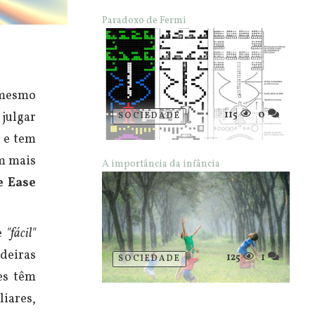
Paradoxo de Fermi
mesmo
115
0
julgar
SOCIEDADE
 e tem
m mais
A importância da infância
e Ease
De
"fácil"
deiras
125
1
SOCIEDADE
es têm
iares,