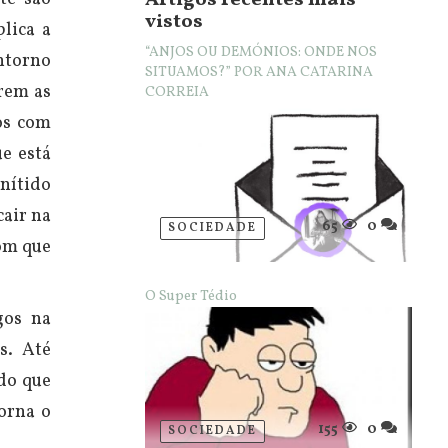
Artigos recentes mais
vistos
lica a
“ANJOS OU DEMÓNIOS: ONDE NOS
ntorno
SITUAMOS?” POR ANA CATARINA
rem as
CORREIA
os com
e está
 nítido
cair na
65
0
SOCIEDADE
com que
O Super Tédio
gos na
es.
Até
do que
torna o
155
0
SOCIEDADE