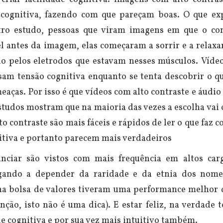
 cognitiva, fazendo com que pareçam boas. O que exp
tro estudo, pessoas que viram imagens em que o co
l antes da imagem, elas começaram a sorrir e a relaxa
do pelos eletrodos que estavam nesses músculos.
Víde
sam tensão cognitiva enquanto se tenta descobrir o qu
aças. Por isso é que vídeos com alto contraste e áudio
studos mostram que na maioria das vezes a escolha vai 
to contraste são mais fáceis e rápidos de ler o que faz 
itiva e portanto parecem mais verdadeiros
ciar são vistos com mais frequência em altos car
hegando a depender da raridade e da etnia dos nom
na bolsa de valores tiveram uma performance melhor 
nção, isto não é uma dica).
E estar feliz, na verdade 
e cognitiva e por sua vez mais intuitivo também.