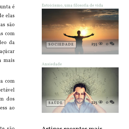
Estoicismo, uma filosofia de vida
unta é
de elas
as são
as com
leo da
235
0
SOCIEDADE
 açúcar
a mais
Ansiedade
ça com
ortável
ém dos
223
0
SAÚDE
ess ao
te são