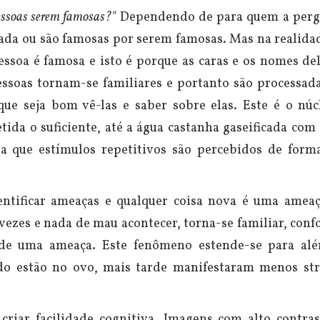
essoas serem famosas?"
Dependendo de para quem a perg
nada ou são famosas por serem famosas. Mas na realida
ssoa é famosa e isto é porque as caras e os nomes del
essoas tornam-se familiares e portanto são processad
que seja bom vê-las e saber sobre elas.
Este é o núc
tida o suficiente, até a água castanha gaseificada com
sa que estímulos repetitivos são percebidos de form
dentificar ameaças e qualquer coisa nova é uma amea
vezes e nada de mau acontecer, torna-se familiar, conf
s de uma ameaça.
Este fenômeno estende-se para al
 estão no ovo, mais tarde manifestaram menos str
riar facilidade cognitiva. Imagens com alto contras