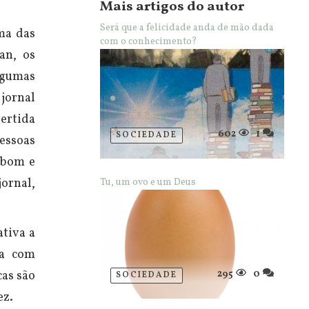
Mais artigos do autor
Será que a felicidade anda de mão dada
ma das
com o conhecimento?
an, os
lgumas
jornal
vertida
602
1
SOCIEDADE
essoas
 bom e
jornal,
Tu, um ovo e um Deus
tiva a
na com
295
0
cas são
SOCIEDADE
ez.