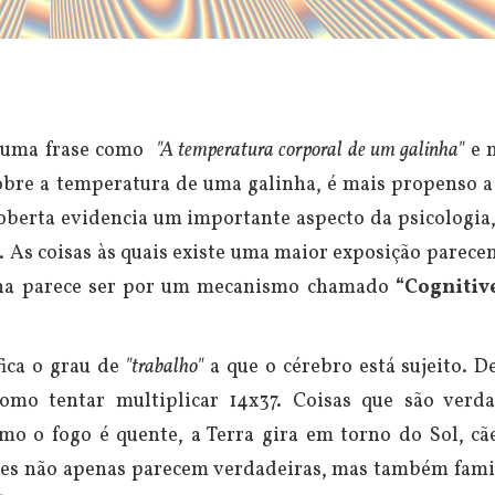
a uma frase como
"A temperatura corporal de um galinha"
e 
obre a temperatura de uma galinha, é mais propenso a 
oberta evidencia um importante aspecto da psicologia,
s coisas às quais existe uma maior exposição parece
iona parece ser por um mecanismo chamado
“Cognitiv
fica o grau de
"trabalho"
a que o cérebro está sujeito. 
omo tentar multiplicar 14x37.
Coisas que são verda
mo o fogo é quente, a Terra gira em torno do Sol, cã
ões não apenas parecem verdadeiras, mas também famil