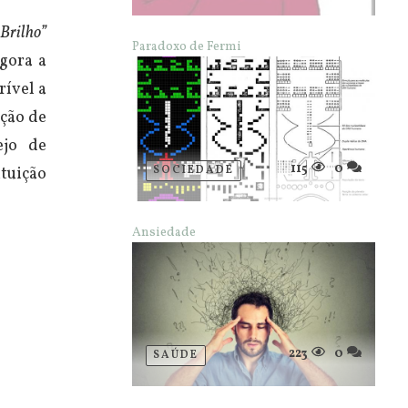
Brilho”
Paradoxo de Fermi
gora a
rível a
ação de
ejo de
115
0
SOCIEDADE
ntuição
Ansiedade
223
0
SAÚDE