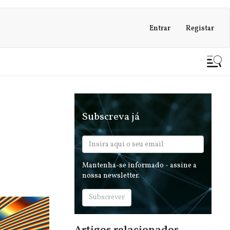
Entrar
Registar
Subscreva já
Mantenha-se informado - assine a
nossa newsletter.
Subscrever