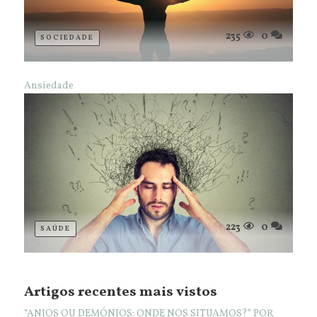
235
0
SOCIEDADE
Ansiedade
223
0
SAÚDE
Artigos recentes mais vistos
“ANJOS OU DEMÓNIOS: ONDE NOS SITUAMOS?” POR