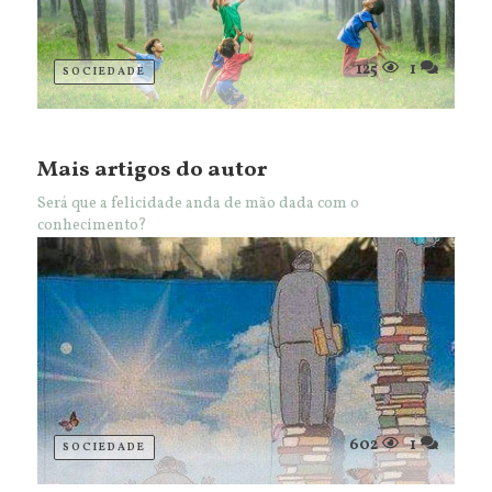
125
1
SOCIEDADE
Mais artigos do autor
Será que a felicidade anda de mão dada com o
conhecimento?
602
1
SOCIEDADE