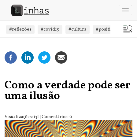
Passar
para
Toggl
o
navig
conteúdo
principal
#reflexões
#covid19
#cultura
#positivismo
#
Como a verdade pode ser
uma ilusão
Visualizações: 131 | Comentários: 0