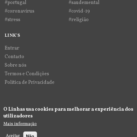
#portugal
#saudemental
#coronavírus
#covid-19
#stress
#religião
LINK'S
Entrar
Contacto
Sobre nós
Termos e Condições
Política de Privacidade
O Linhas usa cookies para melhorar a experiência dos
utilizadores
Mais informação
Aceitar
Não
© Copyright 2020 | With
by
AF
| All Rights Reserved