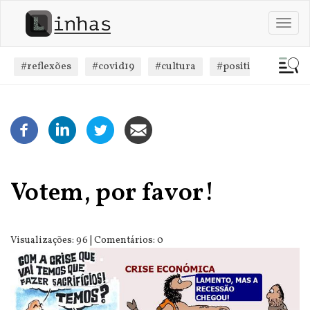
Passar
para
Toggl
o
navig
conteúdo
principal
#reflexões
#covid19
#cultura
#positivismo
#
Votem, por favor!
Visualizações: 96 | Comentários: 0