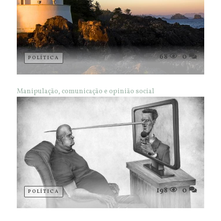
68
0
POLÍTICA
Manipulação, comunicação e opinião social
198
0
POLÍTICA