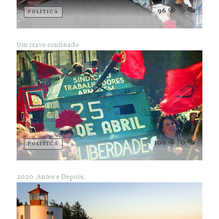
96
0
POLÍTICA
Um cravo confinado
106
0
POLÍTICA
2020. Antes e Depois.